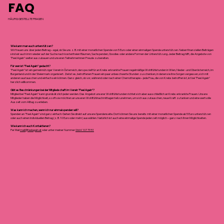
FAQ
HÄUFIG GESTELLTE FRAGEN
Wie kann man euch unterstützen?
Wir freuen uns über jeden Beitrag – egal, ob Sie uns z. B. mit einer monatlichen Spende von 5 Euro oder einer einmaligen Spende unterstützen. Neben finanziellen Beiträgen
sind wir auch imm wieder auf der Suche nach kostenfreien Räumen, Sachspenden, Goodies oder andere Formen der Unterstützung. Jeder Beitrag hilft, die Angebote von
"Feel Again" weiter auszubauen und unseren Teilnehmerinnen Freude zu bereiten.
Für wen ist "Feel Again" gedacht?
"Feel Again" ist ein gemeinnütziger Verein in Österreich, der speziell für an Krebs erkrankte Frauen regelmäßige Wohlfühlstunden in Wien, Nieder- und Oberösterreich, im
Burgenland und in der Steiermark organisiert. Ziel ist es, betroffenen Frauen ein paar unbeschwerte Stunden zu schenken, in denen sie ihre Sorgen vergessen, sich mit
anderen austauschen und einfach sein können. Ganz gleich, ob vor, während oder nach einer Chemotherapie – jede Frau, die von Krebs betroffen ist, ist bei "Feel Again"
herzlich willkommen.
Gibt es Beschränkungen bei der Mitgliedschaft im Verein "Feel Again"?
Mitglied bei "Feel Again" kann grundsätzlich jeder werden. Das Angebot unserer Wohlfühlstunden richtet sich aber
ausschließlich an Krebs erkrankte Frauen. Unsere
Mitglieder haben die Möglichkeit, so oft sie möchten an unseren Wohlfühlnachmittagen teilzunehmen, um sich auszutauschen, neue Kraft zu tanken und eine wertvolle
Auszeit vom Alltag zu erleben.
Was kann ich machen, wenn ich nur einmal spenden will?
Spenden an "Feel Again" sind ganz einfach: Gehen Sie direkt auf unsere Spendenseite. Dort können Sie uns bereits mit einer monatlichen Spende ab 5 Euro unterstützen
oder auch einen individuellen Betrag (z. B. 10 Euro oder mehr) auswählen. Natürlich ist auch eine einmalige Spende jederzeit möglich – ganz nach Ihren Möglichkeiten.
Wie kann ich euch Kontaktieren?
Per Mail
mail@feelagain.at
oder unter meiner Nummer
0664 107 79 51