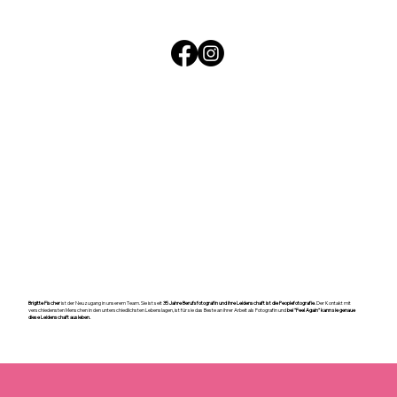
Brigitte Fischer
ist der Neuzugang in unserem Team. Sie ist seit
35 Jahre Berufsfotografin
und ihre Leidenschaft ist die Peoplefotografie
. Der Kontakt mit
verschiedensten Menschen in den unterschiedlichsten Lebenslagen, ist für sie das Beste an ihrer Arbeit als Fotografin und
bei "Feel Again" kann sie genaue
diese Leidenschaft ausleben.