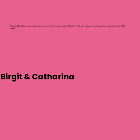
''Unser größter Herzenswunsch ist es, dass unsere Teilnehmerinnen ein paar Stunden ihre Sorgen vergessen, sich austauschen und einfach wieder SEIN
können.''
Birgit
&
Catharina